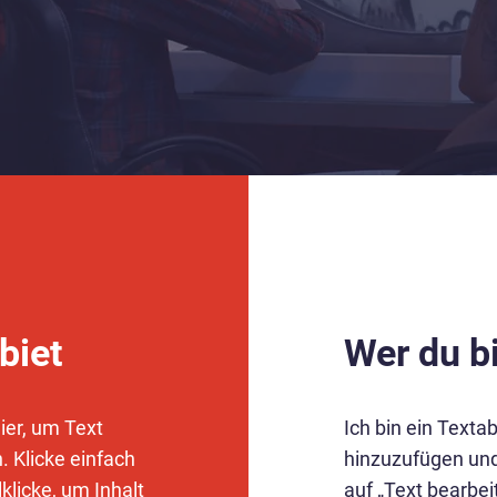
biet
Wer du b
hier, um Text
Ich bin ein Textab
 Klicke einfach
hinzuzufügen und
klicke, um Inhalt
auf „Text bearbei