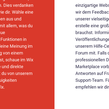
en. Dies verdanken
einzigartige Webs
e dir. Wähle eine
wir dem Feedback
gen aus und
unserer vielseit
mit allem, was du
erstelle eine gro
eue
brauchst. Informi
 Funktionen in
Veröffentlichung
 deine Meinung im
unserem Hilfe-Ce
ng von einem
Forum mit. Falls
st, schaue im Wix
professionellen 
e und direkte
Marketplace vorbe
 du von unserem
Antworten auf F
uigkeiten
Support-Team. Fü
ix.
empfehlen wir dir