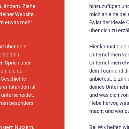
zu ändern. Ziehe
hinzuzufügen und 
 deiner Website.
mich an eine beli
ern etwas mehr
Es ist der ideal
über dich zu erzä
xt über dein
Hier kannst du ei
ibe dein
Unternehmen ver
. Sprich über
Unternehmen etwa
en, die du
dein Team und die
e Geschichte
anbietest. Erzäh
 entstanden ist
deines Unternehm
 unterscheidet.
und was dich von
hmen besonders
Hebe hervor, wa
macht und wer du
ch gern Nutzern,
Bei Wix helfen wi